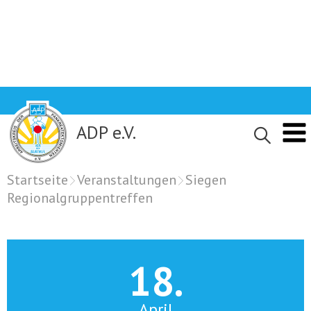
Skip
to
content
ADP e.V.
Startseite
Veranstaltungen
Siegen
Regionalgruppentreffen
18.
April