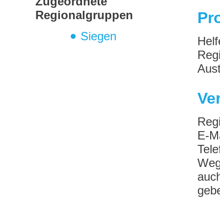
Zugeordnete
Regionalgruppen
Pr
Siegen
Helf
Regi
Aust
Ve
Regi
E-M
Tel
Wege
auch
gebe