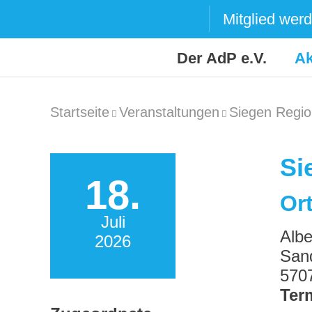
Skip
Mitglied wer
to
content
Der AdP e.V.
Ak
Startseite
Veranstaltungen
Siegen Regio
Si
18.
Ort
Juli
Alb
2026
San
570
Ter