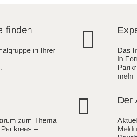
e finden
Expe
algruppe in Ihrer
Das I
in For
.
Pankr
mehr
Der 
Forum zum Thema
Aktue
 Pankreas –
Meldu