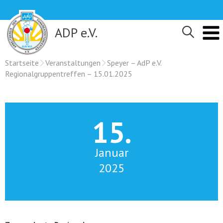
Skip
to
content
ADP e.V.
Startseite
Veranstaltungen
Speyer – AdP e.V.
Regionalgruppentreffen – 15.01.2025
15.
Januar
2025