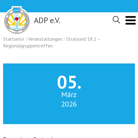
Skip
to
content
ADP e.V.
Startseite
Veranstaltungen
Stralsund 18.2 –
Regionalgruppentreffen
05.
März
2026