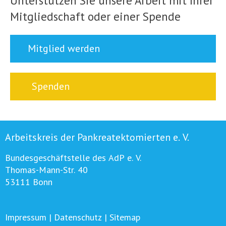
Unterstützen Sie unsere Arbeit mit Ihrer
Mitgliedschaft oder einer Spende
Mitglied werden
Spenden
Arbeitskreis der Pankreatektomierten e. V.
Bundesgeschäftstelle des AdP e. V.
Thomas-Mann-Str. 40
53111 Bonn
Impressum
|
Datenschutz
|
Sitemap