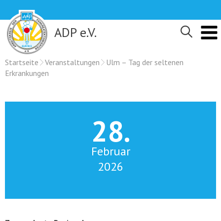
Skip
to
content
ADP e.V.
Startseite
Veranstaltungen
Ulm – Tag der seltenen
Erkrankungen
28.
Februar
2026