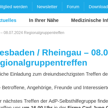
itglied werden
Newsletter
Forum
Download
tuelles
In Ihrer Nähe
Medizinische In
– 08.07.2024 Regionalgruppentreffen
esbaden / Rheingau – 08.
gionalgruppentreffen
liche Einladung zum dreiundsechzigsten Treffen de
 Betroffene, Angehörige, Freunde und Interessiert
r nächstes Treffen der AdP-Selbsthilfegruppe find
reffen uns
um 16.00 Uhr
in der
Firma Carl Jung