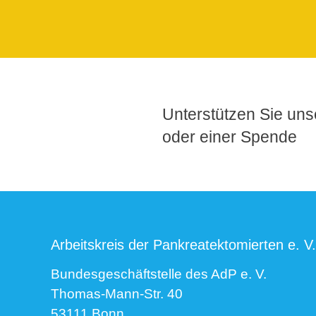
Unterstützen Sie unse
oder einer Spende
Arbeitskreis der Pankreatektomierten e. V.
Bundesgeschäftstelle des AdP e. V.
Thomas-Mann-Str. 40
53111 Bonn