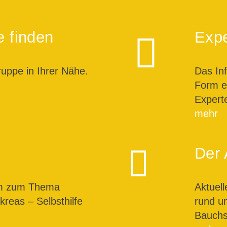
e finden
Expe
ruppe in Ihrer Nähe.
Das In
Form ei
Expert
mehr
Der 
um zum Thema
Aktuel
reas – Selbsthilfe
rund u
Bauchs