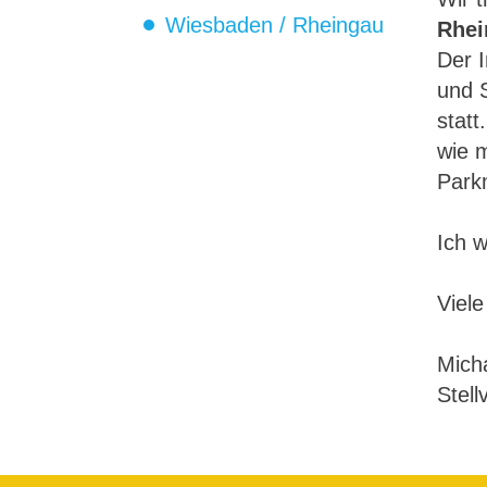
Wiesbaden / Rheingau
Rhei
Der I
und S
statt
wie m
Park
Ich 
Viel
Mich
Stell