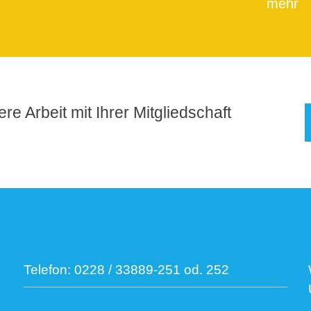
mehr
re Arbeit mit Ihrer Mitgliedschaft
Telefon:
0228 / 33889-251 od. 252