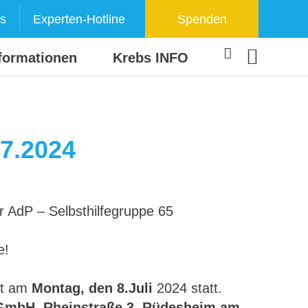
s
Experten-Hotline
Spenden
formationen
Krebs INFO
07.2024
r AdP – Selbsthilfegruppe 65
e!
et am
Montag, den 8.Juli
2024 statt.
 GmbH, Rheinstraße 3, Rüdesheim am