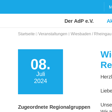
Skip
M
to
content
Der AdP e.V.
Ak
Startseite
Veranstaltungen
Wiesbaden / Rheingau 
Wi
08.
Re
Juli
Herz
2024
Liebe
Unse
Zugeordnete Regionalgruppen
Wir t