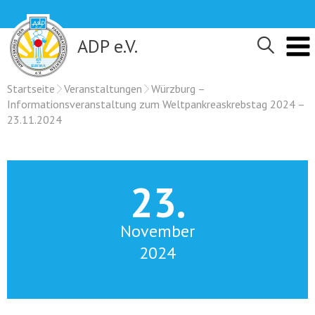
Skip
to
content
ADP e.V.
Startseite
Veranstaltungen
Würzburg –
Informationsveranstaltung zum Weltpankreaskrebstag 2024 –
23.11.2024
23.
November
2024