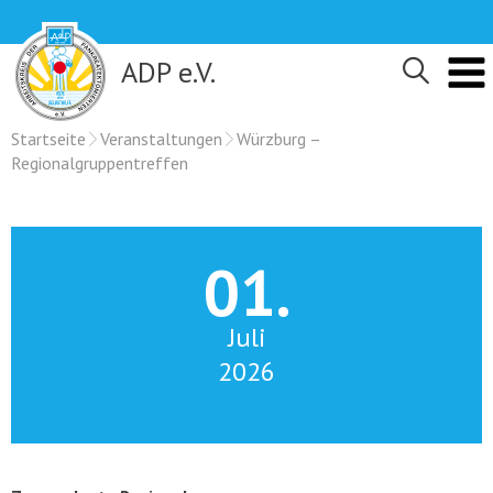
Skip
to
content
ADP e.V.
Startseite
Veranstaltungen
Würzburg –
Regionalgruppentreffen
01.
Juli
2026