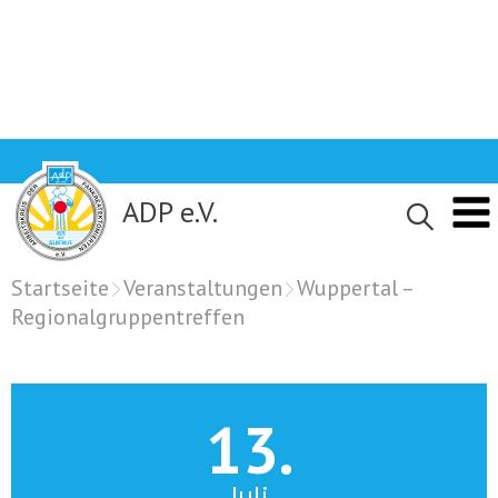
Skip
to
content
ADP e.V.
Startseite
Veranstaltungen
Wuppertal –
Regionalgruppentreffen
13.
Juli