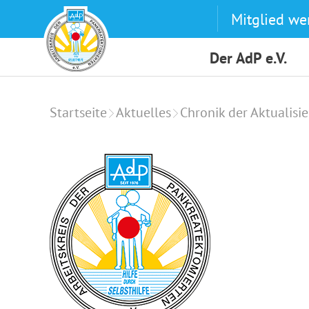
Skip
Mitglied we
to
content
Der AdP e.V.
Startseite
Aktuelles
Chronik der Aktualisi