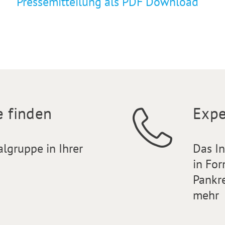
Pressemitteilung als PDF Download
e finden
Expe
algruppe in Ihrer
Das I
in For
Pankr
mehr