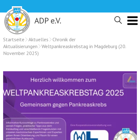
Skip
to
content
ADP e.V.
Startseite
Aktuelles
Chronik der
Aktualisierungen
Weltpankreaskrebstag in Magdeburg (20.
November 2025)