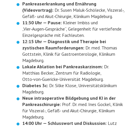
Pankreaserkrankung und Ernährung
(Videovortrag):
Dr. Susen Maluk‑Schölecke, Viszeral-,
Gefäß- und Akut‑Chirurgie, Klinikum Magdeburg.
11:30 Uhr — Pause:
Kleiner Imbiss und
„Vier‑Augen‑Gespräche“, Gelegenheit für vertiefende
Einzelgespräche mit Fachleuten.
12:15 Uhr — Diagnostik und Therapie bei
zystischen Raumforderungen:
Dr. med. Thomas
Gottstein, Klinik für Gastroenterologie, Klinikum
Magdeburg.
Lokale Ablation bei Pankreaskarzinom:
Dr.
Matthias Becker, Zentrum für Radiologie,
Otto‑von‑Guericke‑Universität Magdeburg.
Diabetes 3c:
Dr. Silke Klose, Universitätsklinikum
Magdeburg.
Neue intraoperative Bildgebung und KI in der
Pankreaschirurgie:
Prof. Dr. med. Ines Gockel, Klinik
für Viszeral-, Gefäß- und Akut‑Chirurgie, Klinikum
Magdeburg.
14:00 Uhr — Schlusswort und Diskussion:
Lutz