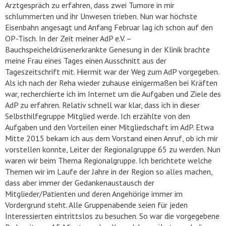
Arztgespräch zu erfahren, dass zwei Tumore in mir
schlummerten und ihr Unwesen trieben. Nun war höchste
Eisenbahn angesagt und Anfang Februar lag ich schon auf den
OP-Tisch. In der Zeit meiner AdP e.V. –
Bauchspeicheldrüsenerkrankte Genesung in der Klinik brachte
meine Frau eines Tages einen Ausschnitt aus der
Tageszeitschrift mit. Hiermit war der Weg zum AdP vorgegeben.
Als ich nach der Reha wieder zuhause einigermaßen bei Kräften
war, recherchierte ich im Internet um die Aufgaben und Ziele des
AdP zu erfahren. Relativ schnell war klar, dass ich in dieser
Selbsthilfegruppe Mitglied werde. Ich erzählte von den
Aufgaben und den Vorteilen einer Mitgliedschaft im AdP. Etwa
Mitte 2015 bekam ich aus dem Vorstand einen Anruf, ob ich mir
vorstellen konnte, Leiter der Regionalgruppe 65 zu werden. Nun
waren wir beim Thema Regionalgruppe. Ich berichtete welche
Themen wir im Laufe der Jahre in der Region so alles machen,
dass aber immer der Gedankenaustausch der
Mitglieder/Patienten und deren Angehörige immer im
Vordergrund steht. Alle Gruppenabende seien für jeden
Interessierten eintrittslos zu besuchen. So war die vorgegebene