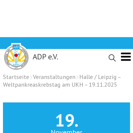
Skip
to
content
ADP e.V.
Startseite
Veranstaltungen
Halle / Leipzig –
Weltpankreaskrebstag am UKH – 19.11.2025
19.
November