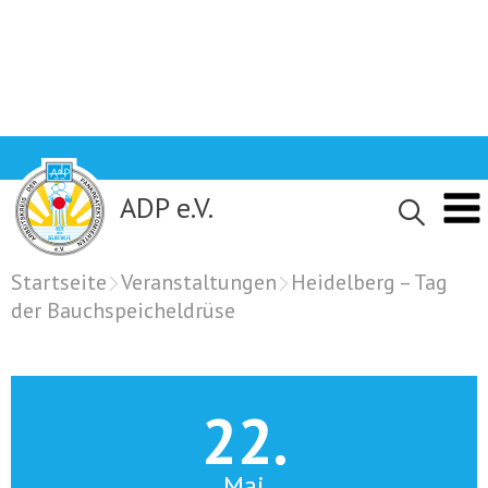
Skip
to
content
ADP e.V.
Startseite
Veranstaltungen
Heidelberg – Tag
der Bauchspeicheldrüse
22.
Mai