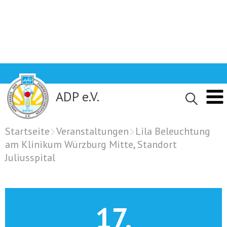
Skip
to
content
ADP e.V.
Startseite
Veranstaltungen
Lila Beleuchtung
am Klinikum Würzburg Mitte, Standort
Juliusspital
17.