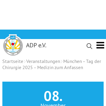
Skip
to
content
ADP e.V.
Startseite
Veranstaltungen
München – Tag der
Chirurgie 2025 – Medizin zum Anfassen
08.
November