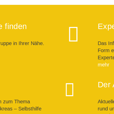
e finden
Expe
ruppe in Ihrer Nähe.
Das In
Form ei
Expert
mehr
Der 
um zum Thema
Aktuel
reas – Selbsthilfe
rund u