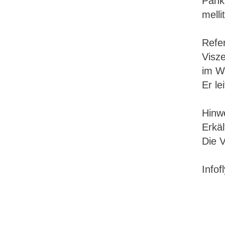
Pankr
melli
Refer
Visze
im W
Er le
Hinw
Erkä
Die V
Infof