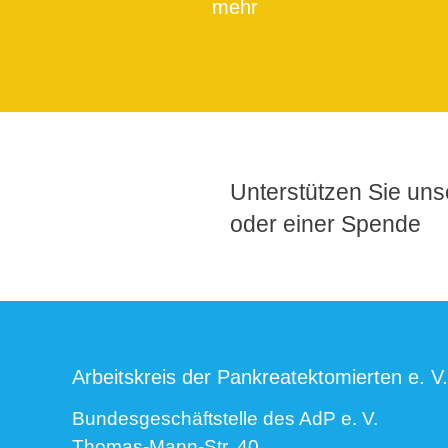
mehr
Unterstützen Sie unse
oder einer Spende
Arbeitskreis der Pankreatektomierten e. V.
Bundesgeschäftstelle des AdP e. V.
Thomas-Mann-Str. 40