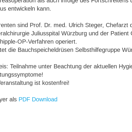
easoperation als auch infolge des Fortschreitens 
tus entwickeln kann.
enten sind Prof. Dr. med. Ulrich Steger, Chefarzt d
ralchirurgie Juliusspital Würzburg und der Patien
hipple-OP-Verfahren operiert.
itet die Bauchspeicheldrüsen Selbsthilfegruppe Wü
eis: Teilnahme unter Beachtung der aktuellen Hygi
ltungssymptome!
eranstaltung ist kostenfrei!
lyer als
PDF Download