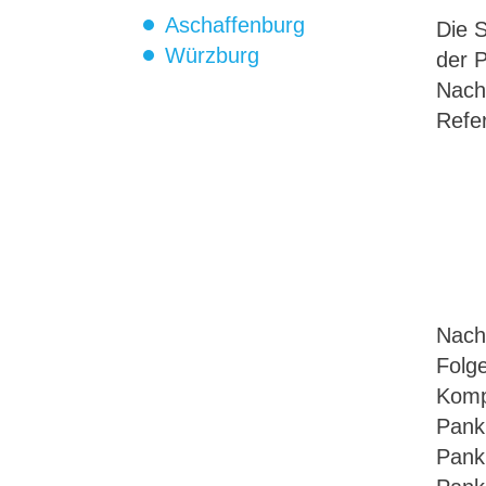
Aschaffenburg
Die S
Würzburg
der P
Nach
Refe
Nach 
Folg
Komp
Pank
Pankr