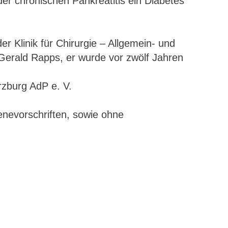
der chronischen Pankreatitis ein Diabetes
er Klinik für Chirurgie – Allgemein- und
t Gerald Rapps, er wurde vor zwölf Jahren
rzburg AdP e. V.
enevorschriften, sowie ohne