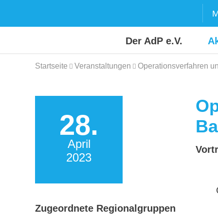
Skip
M
to
content
Der AdP e.V.
Ak
Startseite
Veranstaltungen
Operationsverfahren u
Op
28.
Ba
April
Vort
2023
Zugeordnete Regionalgruppen