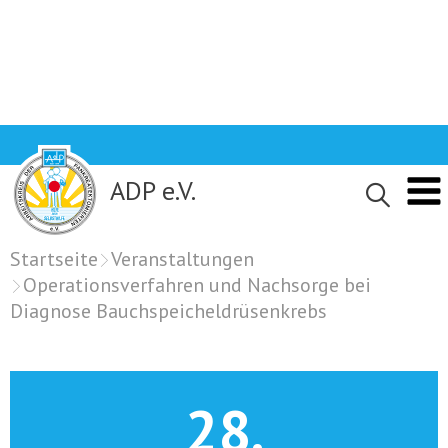
Skip
to
content
ADP e.V.
Startseite
Veranstaltungen
Operationsverfahren und Nachsorge bei
Diagnose Bauchspeicheldrüsenkrebs
28.