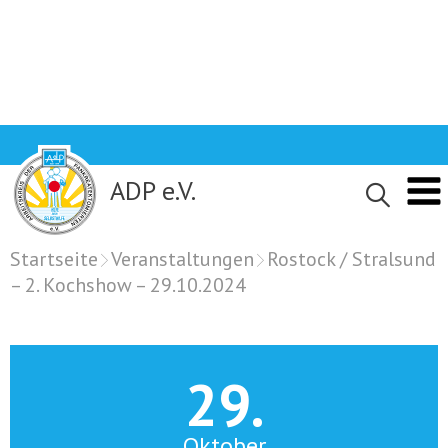
Skip
to
content
ADP e.V.
Startseite
Veranstaltungen
Rostock / Stralsund
– 2. Kochshow – 29.10.2024
29.
Oktober