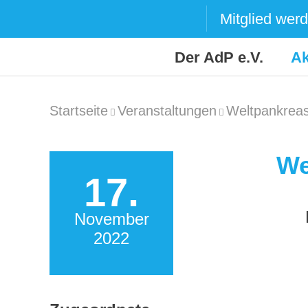
Skip
Mitglied wer
to
content
Der AdP e.V.
Ak
Startseite
Veranstaltungen
Weltpankreas
We
17.
November
2022