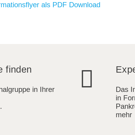
rmationsflyer als PDF Download
e finden
Expe
algruppe in Ihrer
Das I
in For
.
Pankr
mehr