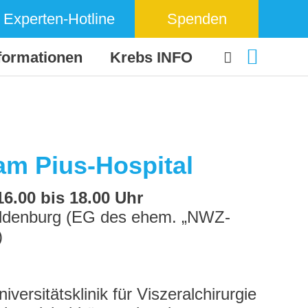
Experten-Hotline
Spenden
formationen
Krebs INFO
am Pius-Hospital
6.00 bis 18.00 Uhr
 Oldenburg (EG des ehem. „NWZ-
)
versitätsklinik für Viszeralchirurgie