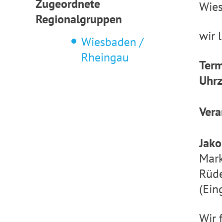
Zugeordnete
Wie
Regionalgruppen
wir 
Wiesbaden /
Rheingau
Term
Uhrz
Vera
Jako
Mark
Rüd
(Ein
Wir 