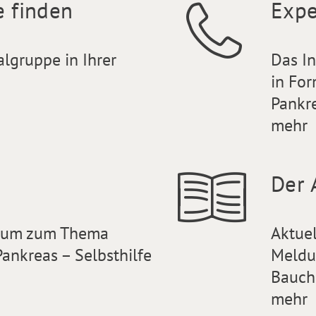
e finden
Expe
algruppe in Ihrer
Das I
in For
Pankr
mehr
Der 
orum zum Thema
Aktue
ankreas – Selbsthilfe
Meldu
Bauch
mehr