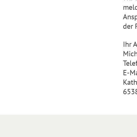
meld
Ansp
der 
Ihr 
Mic
Tele
E-Ma
Kath
653