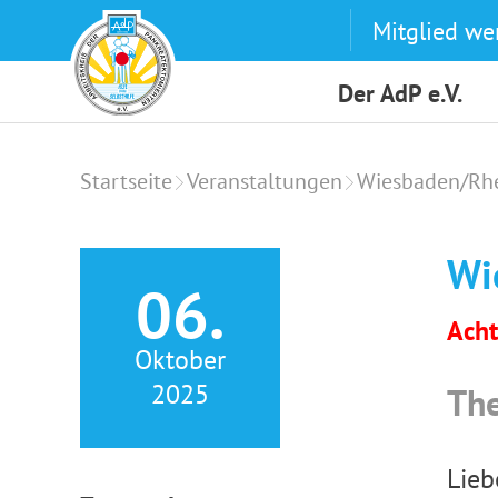
Skip
Mitglied we
to
content
Der AdP e.V.
Startseite
Veranstaltungen
Wiesbaden/Rhe
Wi
06.
Acht
Oktober
2025
The
Lieb