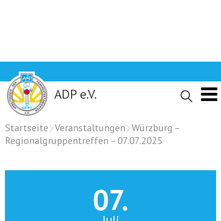
Skip
to
content
ADP e.V.
Startseite
Veranstaltungen
Würzburg –
Regionalgruppentreffen – 07.07.2025
07.
Juli