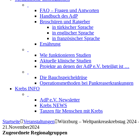
FAQ – Fragen und Antworten
Handbuch des AdP
Broschüren und Ratgeber
in türkischer Sprache
in englischer Sprache
in französischer Sprache
Ernährung
Wie funktionieren Studien
Aktuelle klinische Studien
Projekte an denen der AdP e.V. beteiligt ist …
Die Bauchspeicheldrüse
Operationsmethoden bei Pankreaserkrankungen
Krebs INFO
AdP e.V. Newsletter
Krebs NEWS
Tanzen für Menschen mit Krebs
Startseite
Veranstaltungen
Würzburg – Weltpankreaskrebstag 2024 
21.
November
2024
Zugeordnete Regionalgruppen