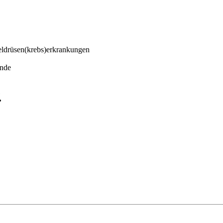
ldrüsen(krebs)erkrankungen
ende
.