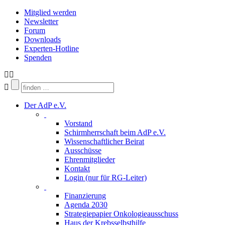
Skip
Mitglied werden
to
Newsletter
content
Forum
Downloads
Experten-Hotline
Spenden
Der AdP e.V.
Vorstand
Schirmherrschaft beim AdP e.V.
Wissenschaftlicher Beirat
Ausschüsse
Ehrenmitglieder
Kontakt
Login (nur für RG-Leiter)
Finanzierung
Agenda 2030
Strategiepapier Onkologieausschuss
Haus der Krebsselbsthilfe