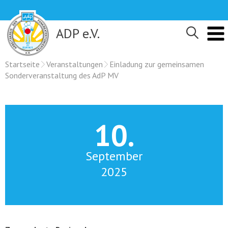
Skip
to
content
ADP e.V.
Startseite
Veranstaltungen
Einladung zur gemeinsamen
Sonderveranstaltung des AdP MV
10.
September
2025