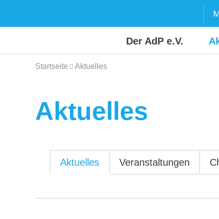
Skip
M
to
content
Der AdP e.V.
Ak
Startseite
Aktuelles
Aktuelles
Aktuelles
Veranstaltungen
C